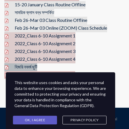
15-20 January Class Routine Offline
সাময়িক ক্লাস বন্ধ সম্পর্কিত
Feb 26-Mar 03 Class Routine Offline
Feb 26-Mar 03 Online (ZOOM) Class Schedule
2022_Class 6-10 Assignment 1
2022_Class 6-10 Assignment 2
2022_Class 6-10 Assignment 3
2022_Class 6-10 Assignment 4
হিজরি নববর্ষ ছুটি
টেলিফোন, ইমেইল, ওয়েব পরিবর্তন সম্পর্কিত
This website uses cookies and asks your personal
data to enhance your browsing experience. We are
committed to protecting your privacy and ensuring
your data is handled in compliance with the
General Data Protection Regulation (GDPR)
.
© 2020 © Developed By HMMGHS Ex Student @Tanvir Faysal
OK, I AGREE
PRIVACY POLICY